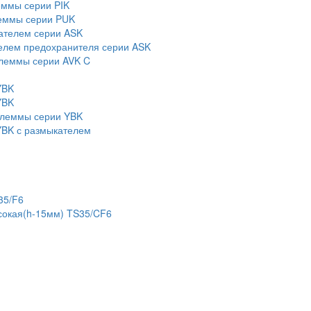
еммы серии PIK
еммы серии PUK
ателем серии ASK
елем предохранителя серии ASK
леммы серии AVK C
YBK
YBK
клеммы серии YBK
BK с размыкателем
35/F6
сокая(h-15мм) TS35/CF6