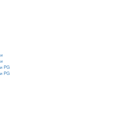
ми
ми
ми PG
ми PG