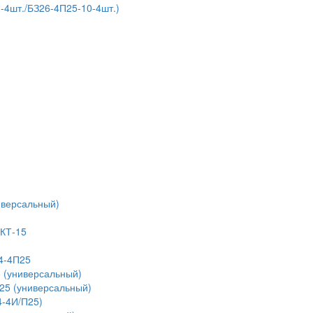
4шт./БЗ26-4П25-10-4шт.)
иверсальный)
 КТ-15
4-4П25
 (универсальный)
25 (универсальный)
4-4И/П25)