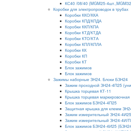
КС40 /08/40 (MGM25-4шт.,MGM32-
Коробки для электропроводок в трубах
Коробки ККО/ККА
Коробки КПД/КПДА
Коробки ККП/КПА
Коробки КТД/КТДА
Коробки КТО/КТА
Коробки КПЛ/КПЛА
Коробки КК
Коробки КП
Коробки КТ
Блок зажимов
Блок зажимов
Зажимы наборные ЗН24. Блоки БЗН24
Зажим проходной ЗН24-4П25 (ун
Крышка торцевая КТ-11
Крышка торцевая маркировочная
Блок зажимов БЗН24-4П25
Защитная крышка для клемм ЗН2
Зажим измерительный ЗН24-4И25
Зажим измерительный ЗН24-4И/П
Блок зажимов БЗН24-4И25 (БЗН2