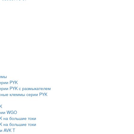
ммы
ерии PYK
рии PYK с размыкателем
сные клеммы серии PYK
K
ерии WGO
K на большие токи
K на большие токи
и AVK T