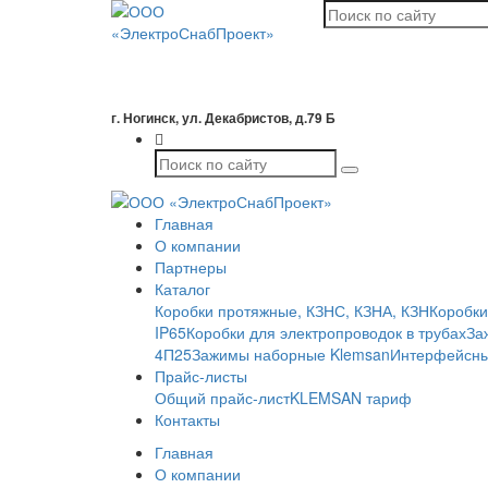
г. Ногинск, ул. Декабристов, д.79 Б
Главная
О компании
Партнеры
Каталог
Коробки протяжные, КЗНС, КЗНА, КЗН
Коробки
IP65
Коробки для электропроводок в трубах
За
4П25
Зажимы наборные Klemsan
Интерфейсны
Прайс-листы
Общий прайс-лист
KLEMSAN тариф
Контакты
Главная
О компании