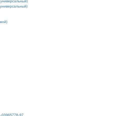
(универсальный)
(универсальный)
кой)
3-03965778-97