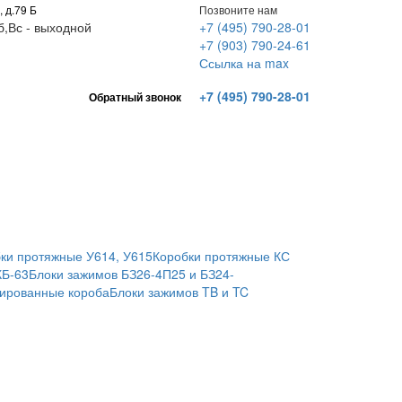
, д.79 Б
Позвоните нам
Сб,Вс - выходной
+7 (495) 790-28-01
+7 (903) 790-24-61
Ссылка на max
+7 (495) 790-28-01
Обратный звонок
ки протяжные У614, У615
Коробки протяжные КС
КБ-63
Блоки зажимов БЗ26-4П25 и БЗ24-
ированные короба
Блоки зажимов TB и TC