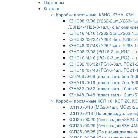
Партнеры
Каталог
Коробки протяжные, КЗНС, КЗНА, КЗН
КЗНС08 /3/08 (У262-2шт.,У263-1шт
/БЗН24-4П25-8-1шт.) с алюмини
КЗНС16 /4/16 (У262-3шт.,У263-1ш
КЗНС32 /06/32 (У262-3шт.,У263-2
КЗНС48 /07/48 (У262-4шт.,У263-1
КЗНС08 /3/08 (PG16-2шт.,PG21-1ш
КЗНС16 /4/16 (PG16-3шт.,PG21-1ш
КЗНС32 /06/32 (PG16-3шт.,PG21-2
КЗНС48 /07/48 (PG16-4шт.,PG21-
КЗНА08 /0/08 (пласт.загл.-5шт./БЗ
КЗНА16 /0/16 (пласт.загл.-7шт./БЗ
КЗНА32 /0/32 (пласт.загл.-10шт./
КЗНА48 /0/48 (пласт.загл.-12шт./
Коробки протяжные КСП 10, КСП 20, КС
КСП10 /6/10 (MG20-4шт.,MG25-2ш
КСП10 /6/18 (По индивидуальному
КСП25 /00/20 (без вводов/БЗН24-
КСП25 /00/25 (без вводов/БЗН-4М
КСП25 /08/25 (По индивидуальном
КСП25 /06/25 (По индивидуальном