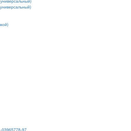
(универсальный)
(универсальный)
кой)
3-03965778-97