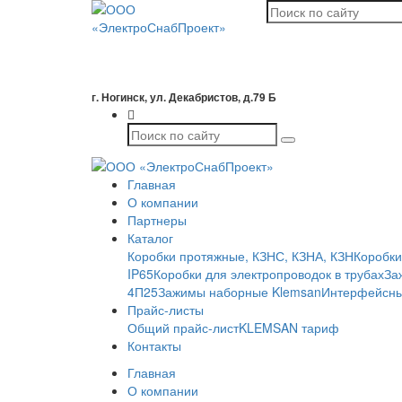
г. Ногинск, ул. Декабристов, д.79 Б
Главная
О компании
Партнеры
Каталог
Коробки протяжные, КЗНС, КЗНА, КЗН
Коробки
IP65
Коробки для электропроводок в трубах
За
4П25
Зажимы наборные Klemsan
Интерфейсны
Прайс-листы
Общий прайс-лист
KLEMSAN тариф
Контакты
Главная
О компании