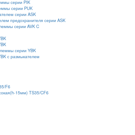
еммы серии PIK
еммы серии PUK
ателем серии ASK
елем предохранителя серии ASK
леммы серии AVK C
YBK
YBK
клеммы серии YBK
BK с размыкателем
35/F6
сокая(h-15мм) TS35/CF6