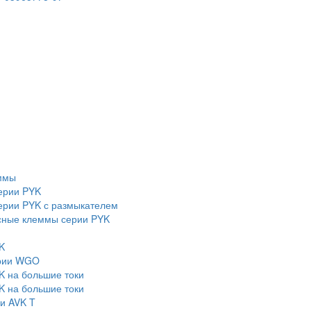
ммы
ерии PYK
рии PYK с размыкателем
сные клеммы серии PYK
K
ерии WGO
K на большие токи
K на большие токи
и AVK T