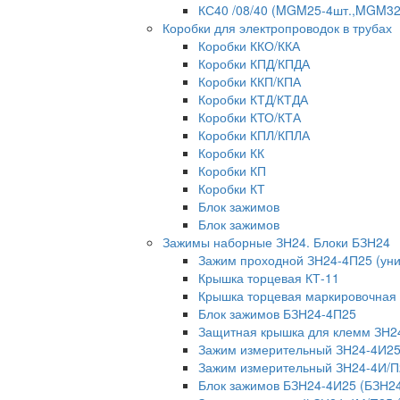
КС40 /08/40 (MGM25-4шт.,MGM32-
Коробки для электропроводок в трубах
Коробки ККО/ККА
Коробки КПД/КПДА
Коробки ККП/КПА
Коробки КТД/КТДА
Коробки КТО/КТА
Коробки КПЛ/КПЛА
Коробки КК
Коробки КП
Коробки КТ
Блок зажимов
Блок зажимов
Зажимы наборные ЗН24. Блоки БЗН24
Зажим проходной ЗН24-4П25 (ун
Крышка торцевая КТ-11
Крышка торцевая маркировочная
Блок зажимов БЗН24-4П25
Защитная крышка для клемм ЗН2
Зажим измерительный ЗН24-4И25
Зажим измерительный ЗН24-4И/П
Блок зажимов БЗН24-4И25 (БЗН2