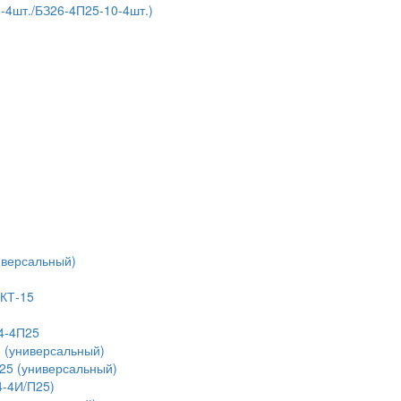
4шт./БЗ26-4П25-10-4шт.)
иверсальный)
 КТ-15
4-4П25
 (универсальный)
25 (универсальный)
4-4И/П25)