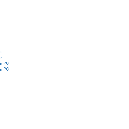
ми
ми
ми PG
ми PG