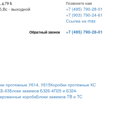
, д.79 Б
Позвоните нам
Сб,Вс - выходной
+7 (495) 790-28-01
+7 (903) 790-24-61
Ссылка на max
+7 (495) 790-28-01
Обратный звонок
ки протяжные У614, У615
Коробки протяжные КС
КБ-63
Блоки зажимов БЗ26-4П25 и БЗ24-
ированные короба
Блоки зажимов TB и TC