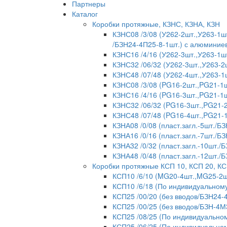
Партнеры
Каталог
Коробки протяжные, КЗНС, КЗНА, КЗН
КЗНС08 /3/08 (У262-2шт.,У263-1шт
/БЗН24-4П25-8-1шт.) с алюмини
КЗНС16 /4/16 (У262-3шт.,У263-1ш
КЗНС32 /06/32 (У262-3шт.,У263-2
КЗНС48 /07/48 (У262-4шт.,У263-1
КЗНС08 /3/08 (PG16-2шт.,PG21-1ш
КЗНС16 /4/16 (PG16-3шт.,PG21-1ш
КЗНС32 /06/32 (PG16-3шт.,PG21-2
КЗНС48 /07/48 (PG16-4шт.,PG21-
КЗНА08 /0/08 (пласт.загл.-5шт./БЗ
КЗНА16 /0/16 (пласт.загл.-7шт./БЗ
КЗНА32 /0/32 (пласт.загл.-10шт./
КЗНА48 /0/48 (пласт.загл.-12шт./
Коробки протяжные КСП 10, КСП 20, КС
КСП10 /6/10 (MG20-4шт.,MG25-2ш
КСП10 /6/18 (По индивидуальному
КСП25 /00/20 (без вводов/БЗН24-
КСП25 /00/25 (без вводов/БЗН-4М
КСП25 /08/25 (По индивидуальном
КСП25 /06/25 (По индивидуальном