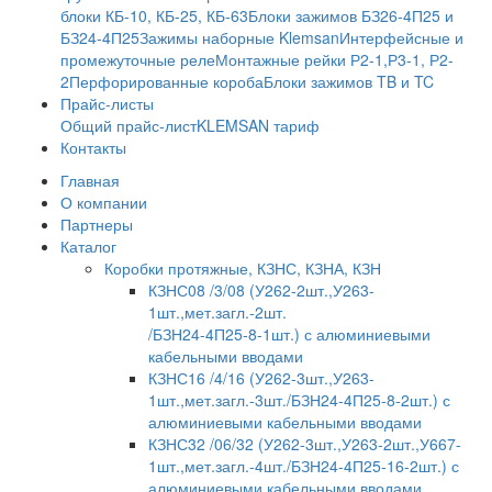
блоки КБ-10, КБ-25, КБ-63
Блоки зажимов БЗ26-4П25 и
БЗ24-4П25
Зажимы наборные Klemsan
Интерфейсные и
промежуточные реле
Монтажные рейки Р2-1,Р3-1, Р2-
2
Перфорированные короба
Блоки зажимов TB и TC
Прайс-листы
Общий прайс-лист
KLEMSAN тариф
Контакты
Главная
О компании
Партнеры
Каталог
Коробки протяжные, КЗНС, КЗНА, КЗН
КЗНС08 /3/08 (У262-2шт.,У263-
1шт.,мет.загл.-2шт.
/БЗН24-4П25-8-1шт.) с алюминиевыми
кабельными вводами
КЗНС16 /4/16 (У262-3шт.,У263-
1шт.,мет.загл.-3шт./БЗН24-4П25-8-2шт.) с
алюминиевыми кабельными вводами
КЗНС32 /06/32 (У262-3шт.,У263-2шт.,У667-
1шт.,мет.загл.-4шт./БЗН24-4П25-16-2шт.) с
алюминиевыми кабельными вводами