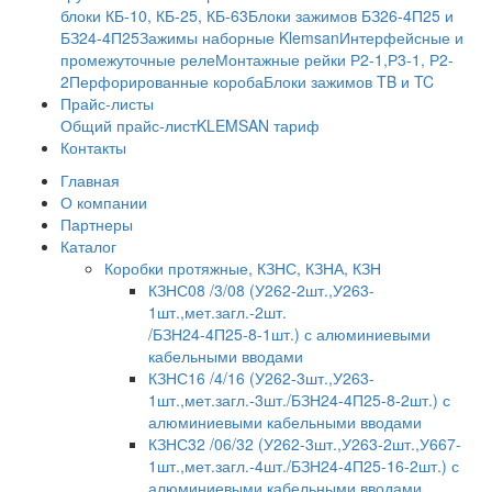
блоки КБ-10, КБ-25, КБ-63
Блоки зажимов БЗ26-4П25 и
БЗ24-4П25
Зажимы наборные Klemsan
Интерфейсные и
промежуточные реле
Монтажные рейки Р2-1,Р3-1, Р2-
2
Перфорированные короба
Блоки зажимов TB и TC
Прайс-листы
Общий прайс-лист
KLEMSAN тариф
Контакты
Главная
О компании
Партнеры
Каталог
Коробки протяжные, КЗНС, КЗНА, КЗН
КЗНС08 /3/08 (У262-2шт.,У263-
1шт.,мет.загл.-2шт.
/БЗН24-4П25-8-1шт.) с алюминиевыми
кабельными вводами
КЗНС16 /4/16 (У262-3шт.,У263-
1шт.,мет.загл.-3шт./БЗН24-4П25-8-2шт.) с
алюминиевыми кабельными вводами
КЗНС32 /06/32 (У262-3шт.,У263-2шт.,У667-
1шт.,мет.загл.-4шт./БЗН24-4П25-16-2шт.) с
алюминиевыми кабельными вводами