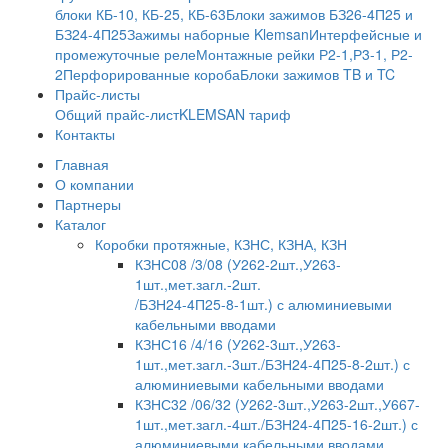
блоки КБ-10, КБ-25, КБ-63
Блоки зажимов БЗ26-4П25 и
БЗ24-4П25
Зажимы наборные Klemsan
Интерфейсные и
промежуточные реле
Монтажные рейки Р2-1,Р3-1, Р2-
2
Перфорированные короба
Блоки зажимов TB и TC
Прайс-листы
Общий прайс-лист
KLEMSAN тариф
Контакты
Главная
О компании
Партнеры
Каталог
Коробки протяжные, КЗНС, КЗНА, КЗН
КЗНС08 /3/08 (У262-2шт.,У263-
1шт.,мет.загл.-2шт.
/БЗН24-4П25-8-1шт.) с алюминиевыми
кабельными вводами
КЗНС16 /4/16 (У262-3шт.,У263-
1шт.,мет.загл.-3шт./БЗН24-4П25-8-2шт.) с
алюминиевыми кабельными вводами
КЗНС32 /06/32 (У262-3шт.,У263-2шт.,У667-
1шт.,мет.загл.-4шт./БЗН24-4П25-16-2шт.) с
алюминиевыми кабельными вводами