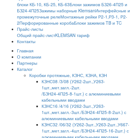
блоки КБ-10, КБ-25, КБ-63
Блоки зажимов БЗ26-4П25 и
БЗ24-4П25
Зажимы наборные Klemsan
Интерфейсные и
промежуточные реле
Монтажные рейки Р2-1,Р3-1, Р2-
2
Перфорированные короба
Блоки зажимов TB и TC
Прайс-листы
Общий прайс-лист
KLEMSAN тариф
Контакты
Главная
О компании
Партнеры
Каталог
Коробки протяжные, КЗНС, КЗНА, КЗН
КЗНС08 /3/08 (У262-2шт.,У263-
1шт.,мет.загл.-2шт.
/БЗН24-4П25-8-1шт.) с алюминиевыми
кабельными вводами
КЗНС16 /4/16 (У262-3шт.,У263-
1шт.,мет.загл.-3шт./БЗН24-4П25-8-2шт.) с
алюминиевыми кабельными вводами
КЗНС32 /06/32 (У262-3шт.,У263-2шт.,У667-
1шт.,мет.загл.-4шт./БЗН24-4П25-16-2шт.) с
алюминиевыми кабельными вводами