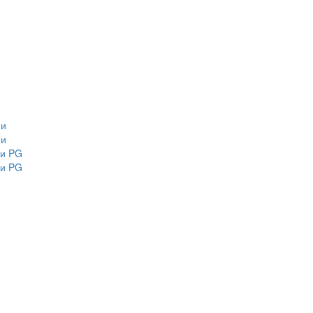
ми
ми
ми PG
ми PG