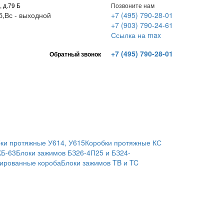
, д.79 Б
Позвоните нам
Сб,Вс - выходной
+7 (495) 790-28-01
+7 (903) 790-24-61
Ссылка на max
+7 (495) 790-28-01
Обратный звонок
ки протяжные У614, У615
Коробки протяжные КС
КБ-63
Блоки зажимов БЗ26-4П25 и БЗ24-
ированные короба
Блоки зажимов TB и TC