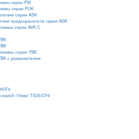
еммы серии PIK
еммы серии PUK
ателем серии ASK
елем предохранителя серии ASK
леммы серии AVK C
YBK
YBK
клеммы серии YBK
BK с размыкателем
35/F6
сокая(h-15мм) TS35/CF6