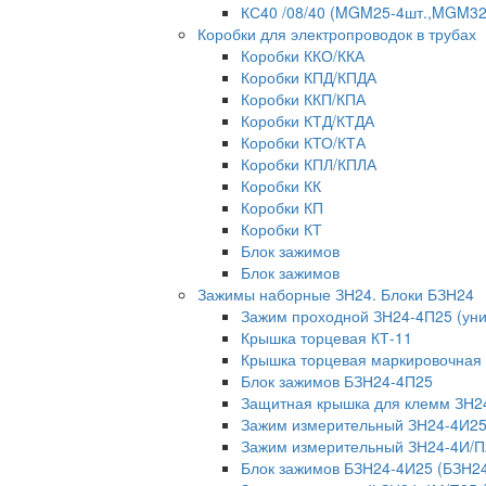
КС40 /08/40 (MGM25-4шт.,MGM32-
Коробки для электропроводок в трубах
Коробки ККО/ККА
Коробки КПД/КПДА
Коробки ККП/КПА
Коробки КТД/КТДА
Коробки КТО/КТА
Коробки КПЛ/КПЛА
Коробки КК
Коробки КП
Коробки КТ
Блок зажимов
Блок зажимов
Зажимы наборные ЗН24. Блоки БЗН24
Зажим проходной ЗН24-4П25 (ун
Крышка торцевая КТ-11
Крышка торцевая маркировочная
Блок зажимов БЗН24-4П25
Защитная крышка для клемм ЗН2
Зажим измерительный ЗН24-4И25
Зажим измерительный ЗН24-4И/П
Блок зажимов БЗН24-4И25 (БЗН2