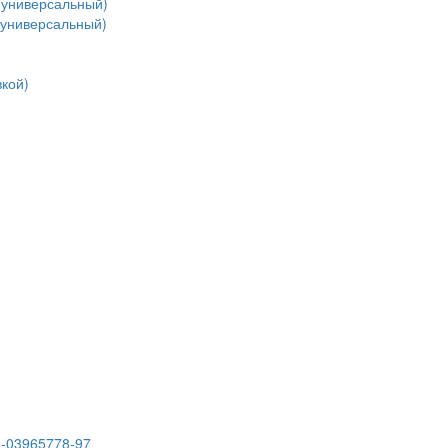
(универсальный)
(универсальный)
кой)
3-03965778-97