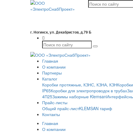
г. Ногинск, ул. Декабристов, д.79 Б
Главная
О компании
Партнеры
Каталог
Коробки протяжные, КЗНС, КЗНА, КЗН
Коробки
IP65
Коробки для электропроводок в трубах
За
4П25
Зажимы наборные Klemsan
Интерфейсны
Прайс-листы
Общий прайс-лист
KLEMSAN тариф
Контакты
Главная
О компании