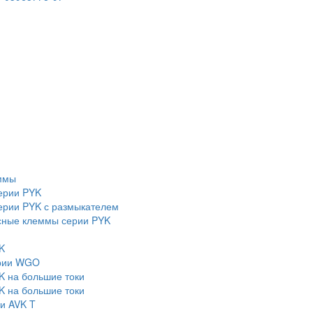
ммы
ерии PYK
рии PYK с размыкателем
сные клеммы серии PYK
K
ерии WGO
K на большие токи
K на большие токи
и AVK T