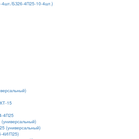
4шт./БЗ26-4П25-10-4шт.)
иверсальный)
 КТ-15
4-4П25
 (универсальный)
25 (универсальный)
4-4И/П25)