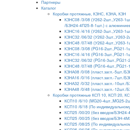
Партнеры
Каталог
Коробки протяжные, КЗНС, КЗНА, КЗН
КЗНС08 /3/08 (У262-2шт.,У263-1шт
/БЗН24-4П25-8-1шт.) с алюмини
КЗНС16 /4/16 (У262-3шт.,У263-1ш
КЗНС32 /06/32 (У262-3шт.,У263-2
КЗНС48 /07/48 (У262-4шт.,У263-1
КЗНС08 /3/08 (PG16-2шт.,PG21-1ш
КЗНС16 /4/16 (PG16-3шт.,PG21-1ш
КЗНС32 /06/32 (PG16-3шт.,PG21-2
КЗНС48 /07/48 (PG16-4шт.,PG21-
КЗНА08 /0/08 (пласт.загл.-5шт./БЗ
КЗНА16 /0/16 (пласт.загл.-7шт./БЗ
КЗНА32 /0/32 (пласт.загл.-10шт./
КЗНА48 /0/48 (пласт.загл.-12шт./
Коробки протяжные КСП 10, КСП 20, КС
КСП10 /6/10 (MG20-4шт.,MG25-2ш
КСП10 /6/18 (По индивидуальному
КСП25 /00/20 (без вводов/БЗН24-
КСП25 /00/25 (без вводов/БЗН-4М
КСП25 /08/25 (По индивидуальном
КСП25 /06/25 (По индивидуальном