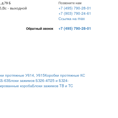
, д.79 Б
Позвоните нам
Сб,Вс - выходной
+7 (495) 790-28-01
+7 (903) 790-24-61
Ссылка на max
+7 (495) 790-28-01
Обратный звонок
ки протяжные У614, У615
Коробки протяжные КС
КБ-63
Блоки зажимов БЗ26-4П25 и БЗ24-
ированные короба
Блоки зажимов TB и TC