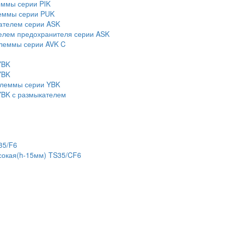
еммы серии PIK
еммы серии PUK
ателем серии ASK
елем предохранителя серии ASK
леммы серии AVK C
YBK
YBK
клеммы серии YBK
BK с размыкателем
35/F6
сокая(h-15мм) TS35/CF6