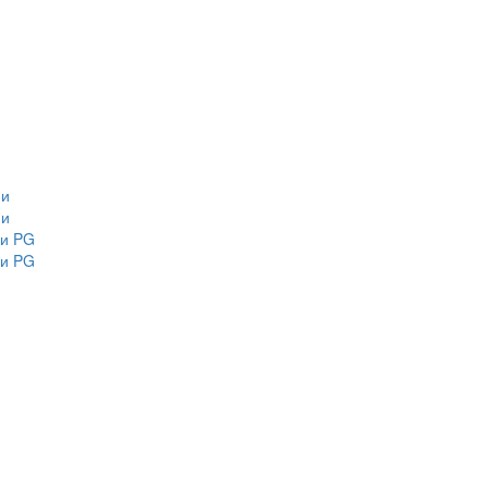
ми
ми
ми PG
ми PG