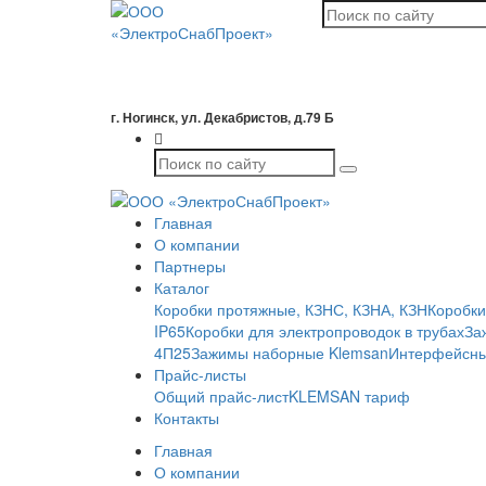
г. Ногинск, ул. Декабристов, д.79 Б
Главная
О компании
Партнеры
Каталог
Коробки протяжные, КЗНС, КЗНА, КЗН
Коробки
IP65
Коробки для электропроводок в трубах
За
4П25
Зажимы наборные Klemsan
Интерфейсны
Прайс-листы
Общий прайс-лист
KLEMSAN тариф
Контакты
Главная
О компании