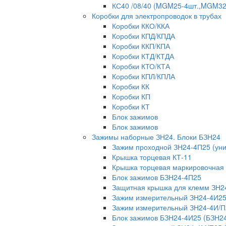
КС40 /08/40 (MGM25-4шт.,MGM32-
Коробки для электропроводок в трубах
Коробки ККО/ККА
Коробки КПД/КПДА
Коробки ККП/КПА
Коробки КТД/КТДА
Коробки КТО/КТА
Коробки КПЛ/КПЛА
Коробки КК
Коробки КП
Коробки КТ
Блок зажимов
Блок зажимов
Зажимы наборные ЗН24. Блоки БЗН24
Зажим проходной ЗН24-4П25 (ун
Крышка торцевая КТ-11
Крышка торцевая маркировочная
Блок зажимов БЗН24-4П25
Защитная крышка для клемм ЗН2
Зажим измерительный ЗН24-4И25
Зажим измерительный ЗН24-4И/П
Блок зажимов БЗН24-4И25 (БЗН2