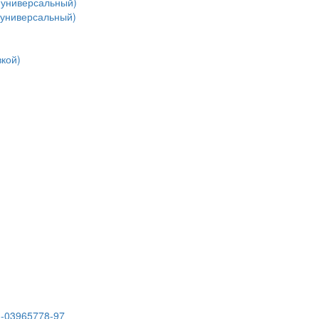
(универсальный)
(универсальный)
кой)
3-03965778-97