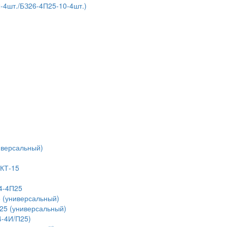
4шт./БЗ26-4П25-10-4шт.)
иверсальный)
 КТ-15
4-4П25
 (универсальный)
25 (универсальный)
4-4И/П25)