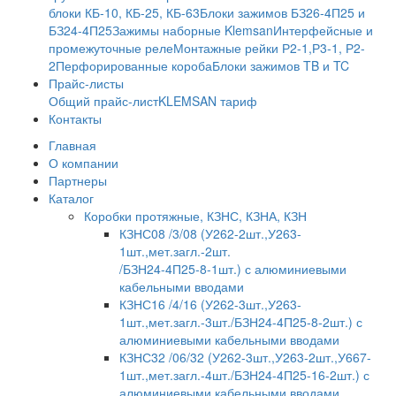
блоки КБ-10, КБ-25, КБ-63
Блоки зажимов БЗ26-4П25 и
БЗ24-4П25
Зажимы наборные Klemsan
Интерфейсные и
промежуточные реле
Монтажные рейки Р2-1,Р3-1, Р2-
2
Перфорированные короба
Блоки зажимов TB и TC
Прайс-листы
Общий прайс-лист
KLEMSAN тариф
Контакты
Главная
О компании
Партнеры
Каталог
Коробки протяжные, КЗНС, КЗНА, КЗН
КЗНС08 /3/08 (У262-2шт.,У263-
1шт.,мет.загл.-2шт.
/БЗН24-4П25-8-1шт.) с алюминиевыми
кабельными вводами
КЗНС16 /4/16 (У262-3шт.,У263-
1шт.,мет.загл.-3шт./БЗН24-4П25-8-2шт.) с
алюминиевыми кабельными вводами
КЗНС32 /06/32 (У262-3шт.,У263-2шт.,У667-
1шт.,мет.загл.-4шт./БЗН24-4П25-16-2шт.) с
алюминиевыми кабельными вводами