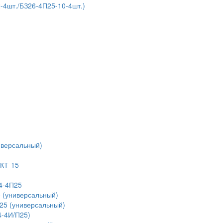
4шт./БЗ26-4П25-10-4шт.)
иверсальный)
 КТ-15
4-4П25
 (универсальный)
25 (универсальный)
4-4И/П25)