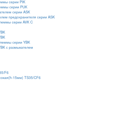
еммы серии PIK
еммы серии PUK
ателем серии ASK
елем предохранителя серии ASK
леммы серии AVK C
YBK
YBK
клеммы серии YBK
BK с размыкателем
35/F6
сокая(h-15мм) TS35/CF6