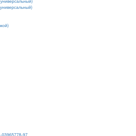
(универсальный)
(универсальный)
кой)
3-03965778-97