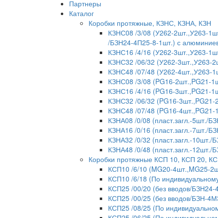
Партнеры
Каталог
Коробки протяжные, КЗНС, КЗНА, КЗН
КЗНС08 /3/08 (У262-2шт.,У263-1шт
/БЗН24-4П25-8-1шт.) с алюмини
КЗНС16 /4/16 (У262-3шт.,У263-1ш
КЗНС32 /06/32 (У262-3шт.,У263-2
КЗНС48 /07/48 (У262-4шт.,У263-1
КЗНС08 /3/08 (PG16-2шт.,PG21-1ш
КЗНС16 /4/16 (PG16-3шт.,PG21-1ш
КЗНС32 /06/32 (PG16-3шт.,PG21-2
КЗНС48 /07/48 (PG16-4шт.,PG21-
КЗНА08 /0/08 (пласт.загл.-5шт./БЗ
КЗНА16 /0/16 (пласт.загл.-7шт./БЗ
КЗНА32 /0/32 (пласт.загл.-10шт./
КЗНА48 /0/48 (пласт.загл.-12шт./
Коробки протяжные КСП 10, КСП 20, КС
КСП10 /6/10 (MG20-4шт.,MG25-2ш
КСП10 /6/18 (По индивидуальному
КСП25 /00/20 (без вводов/БЗН24-
КСП25 /00/25 (без вводов/БЗН-4М
КСП25 /08/25 (По индивидуальном
КСП25 /06/25 (По индивидуальном