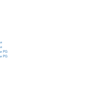
ми
ми
ми PG
ми PG