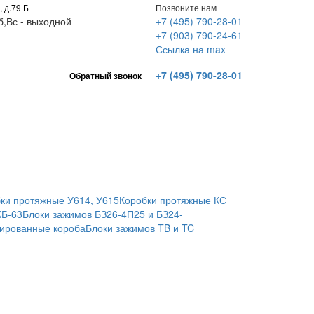
, д.79 Б
Позвоните нам
Сб,Вс - выходной
+7 (495) 790-28-01
+7 (903) 790-24-61
Ссылка на max
+7 (495) 790-28-01
Обратный звонок
ки протяжные У614, У615
Коробки протяжные КС
КБ-63
Блоки зажимов БЗ26-4П25 и БЗ24-
ированные короба
Блоки зажимов TB и TC