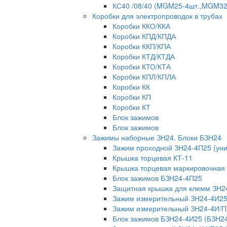
КС40 /08/40 (MGM25-4шт.,MGM32-
Коробки для электропроводок в трубах
Коробки ККО/ККА
Коробки КПД/КПДА
Коробки ККП/КПА
Коробки КТД/КТДА
Коробки КТО/КТА
Коробки КПЛ/КПЛА
Коробки КК
Коробки КП
Коробки КТ
Блок зажимов
Блок зажимов
Зажимы наборные ЗН24. Блоки БЗН24
Зажим проходной ЗН24-4П25 (ун
Крышка торцевая КТ-11
Крышка торцевая маркировочная
Блок зажимов БЗН24-4П25
Защитная крышка для клемм ЗН2
Зажим измерительный ЗН24-4И25
Зажим измерительный ЗН24-4И/П
Блок зажимов БЗН24-4И25 (БЗН2