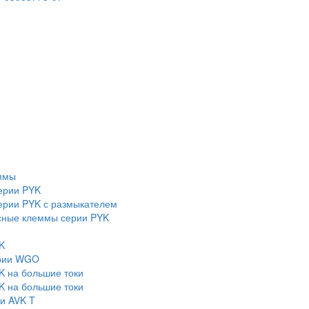
ммы
ерии PYK
рии PYK с размыкателем
сные клеммы серии PYK
K
ерии WGO
K на большие токи
K на большие токи
и AVK T