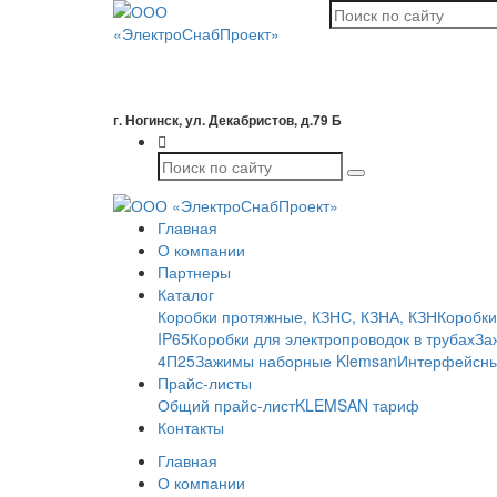
г. Ногинск, ул. Декабристов, д.79 Б
Главная
О компании
Партнеры
Каталог
Коробки протяжные, КЗНС, КЗНА, КЗН
Коробки
IP65
Коробки для электропроводок в трубах
За
4П25
Зажимы наборные Klemsan
Интерфейсны
Прайс-листы
Общий прайс-лист
KLEMSAN тариф
Контакты
Главная
О компании