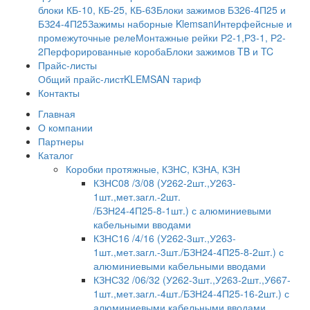
блоки КБ-10, КБ-25, КБ-63
Блоки зажимов БЗ26-4П25 и
БЗ24-4П25
Зажимы наборные Klemsan
Интерфейсные и
промежуточные реле
Монтажные рейки Р2-1,Р3-1, Р2-
2
Перфорированные короба
Блоки зажимов TB и TC
Прайс-листы
Общий прайс-лист
KLEMSAN тариф
Контакты
Главная
О компании
Партнеры
Каталог
Коробки протяжные, КЗНС, КЗНА, КЗН
КЗНС08 /3/08 (У262-2шт.,У263-
1шт.,мет.загл.-2шт.
/БЗН24-4П25-8-1шт.) с алюминиевыми
кабельными вводами
КЗНС16 /4/16 (У262-3шт.,У263-
1шт.,мет.загл.-3шт./БЗН24-4П25-8-2шт.) с
алюминиевыми кабельными вводами
КЗНС32 /06/32 (У262-3шт.,У263-2шт.,У667-
1шт.,мет.загл.-4шт./БЗН24-4П25-16-2шт.) с
алюминиевыми кабельными вводами