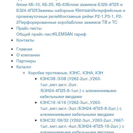
блоки КБ-10, КБ-25, КБ-63
Блоки зажимов БЗ26-4П25 и
БЗ24-4П25
Зажимы наборные Klemsan
Интерфейсные и
промежуточные реле
Монтажные рейки Р2-1,Р3-1, Р2-
2
Перфорированные короба
Блоки зажимов TB и TC
Прайс-листы
Общий прайс-лист
KLEMSAN тариф
Контакты
Главная
О компании
Партнеры
Каталог
Коробки протяжные, КЗНС, КЗНА, КЗН
КЗНС08 /3/08 (У262-2шт.,У263-
1шт.,мет.загл.-2шт.
/БЗН24-4П25-8-1шт.) с алюминиевыми
кабельными вводами
КЗНС16 /4/16 (У262-3шт.,У263-
1шт.,мет.загл.-3шт./БЗН24-4П25-8-2шт.) с
алюминиевыми кабельными вводами
КЗНС32 /06/32 (У262-3шт.,У263-2шт.,У667-
1шт.,мет.загл.-4шт./БЗН24-4П25-16-2шт.) с
алюминиевыми кабельными вводами