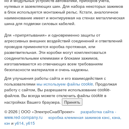
но и модульных устройств автоматики, приборов учета,
нулевых и заземляющих шин. Для набора некоторых зажимов
в блок используется монтажный рельс. Кстати, аналогичное
наименование имеет и монтируемая на стенах металлическая
шина для подвязки силовых кабелей.
Для «припрятывания» и одновременно защиты от
агрессивных внешних воздействий соединений и ответвлений
проводов применяется коробка протяжная, или
разветвительная. Эти коробки могут комплектоваться
соединительными клеммами и блоками зажимов,
изготавливаются из отвечающих всем требованиям
безопасности материалов и очень надежны.
Для улучшения работы сайта и его взаимодействия с
пользователями
мы используем файлы cookie
. Продолжая
работу с сайтом, Вы разрешаете использование cookie-
файлов. Вы всегда можете отключить файлы cookie в
настройках Вашего браузера.
Принять
© 2026 | ООО «ЭлектроСнабПроект»
разработка сайта -
www.red-company.ru
коробка клеммная зажимов кзнс, кзна,
кзн
и
у614, у615