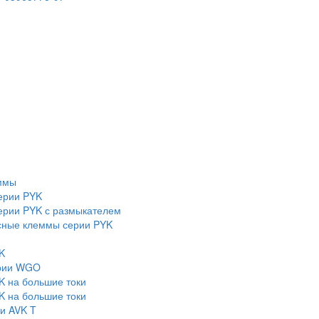
ммы
ерии PYK
рии PYK с размыкателем
сные клеммы серии PYK
K
ерии WGO
K на большие токи
K на большие токи
и AVK T