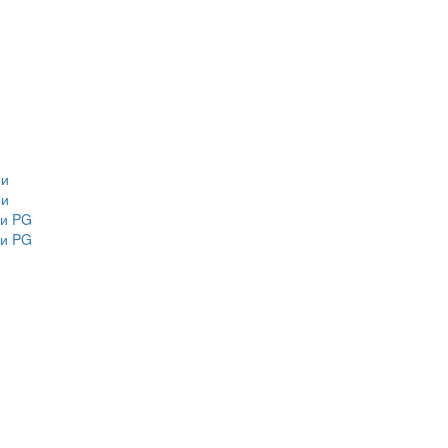
ми
ми
ми PG
ми PG