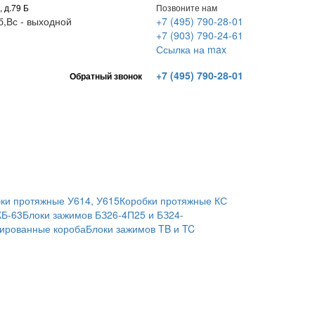
, д.79 Б
Позвоните нам
Сб,Вс - выходной
+7 (495) 790-28-01
+7 (903) 790-24-61
Ссылка на max
+7 (495) 790-28-01
Обратный звонок
ки протяжные У614, У615
Коробки протяжные КС
КБ-63
Блоки зажимов БЗ26-4П25 и БЗ24-
ированные короба
Блоки зажимов TB и TC