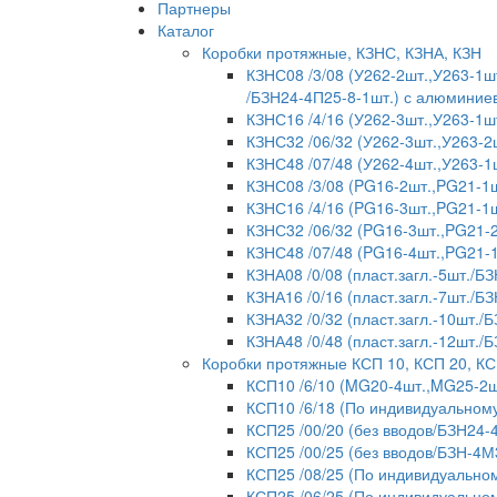
Партнеры
Каталог
Коробки протяжные, КЗНС, КЗНА, КЗН
КЗНС08 /3/08 (У262-2шт.,У263-1шт
/БЗН24-4П25-8-1шт.) с алюмини
КЗНС16 /4/16 (У262-3шт.,У263-1ш
КЗНС32 /06/32 (У262-3шт.,У263-2
КЗНС48 /07/48 (У262-4шт.,У263-1
КЗНС08 /3/08 (PG16-2шт.,PG21-1ш
КЗНС16 /4/16 (PG16-3шт.,PG21-1ш
КЗНС32 /06/32 (PG16-3шт.,PG21-2
КЗНС48 /07/48 (PG16-4шт.,PG21-
КЗНА08 /0/08 (пласт.загл.-5шт./БЗ
КЗНА16 /0/16 (пласт.загл.-7шт./БЗ
КЗНА32 /0/32 (пласт.загл.-10шт./
КЗНА48 /0/48 (пласт.загл.-12шт./
Коробки протяжные КСП 10, КСП 20, КС
КСП10 /6/10 (MG20-4шт.,MG25-2ш
КСП10 /6/18 (По индивидуальному
КСП25 /00/20 (без вводов/БЗН24-
КСП25 /00/25 (без вводов/БЗН-4М
КСП25 /08/25 (По индивидуальном
КСП25 /06/25 (По индивидуальном