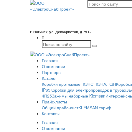
г. Ногинск, ул. Декабристов, д.79 Б
Главная
О компании
Партнеры
Каталог
Коробки протяжные, КЗНС, КЗНА, КЗН
Коробки
IP65
Коробки для электропроводок в трубах
За
4П25
Зажимы наборные Klemsan
Интерфейсны
Прайс-листы
Общий прайс-лист
KLEMSAN тариф
Контакты
Главная
О компании