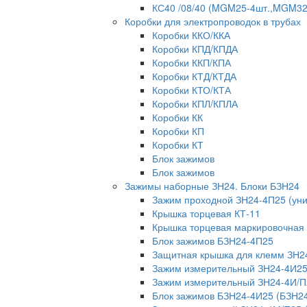
КС40 /08/40 (MGM25-4шт.,MGM32-
Коробки для электропроводок в трубах
Коробки ККО/ККА
Коробки КПД/КПДА
Коробки ККП/КПА
Коробки КТД/КТДА
Коробки КТО/КТА
Коробки КПЛ/КПЛА
Коробки КК
Коробки КП
Коробки КТ
Блок зажимов
Блок зажимов
Зажимы наборные ЗН24. Блоки БЗН24
Зажим проходной ЗН24-4П25 (ун
Крышка торцевая КТ-11
Крышка торцевая маркировочная
Блок зажимов БЗН24-4П25
Защитная крышка для клемм ЗН2
Зажим измерительный ЗН24-4И25
Зажим измерительный ЗН24-4И/П
Блок зажимов БЗН24-4И25 (БЗН2