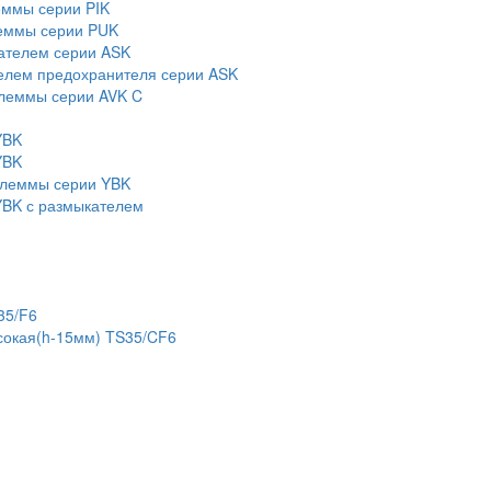
еммы серии PIK
еммы серии PUK
ателем серии ASK
елем предохранителя серии ASK
леммы серии AVK C
YBK
YBK
клеммы серии YBK
BK с размыкателем
35/F6
сокая(h-15мм) TS35/CF6