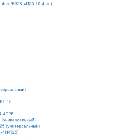
4шт./БЗ26-4П25-10-4шт.)
иверсальный)
 КТ-15
4-4П25
 (универсальный)
25 (универсальный)
4-4И/П25)