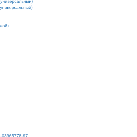
(универсальный)
(универсальный)
кой)
3-03965778-97