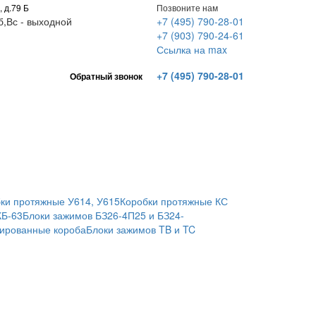
, д.79 Б
Позвоните нам
Сб,Вс - выходной
+7 (495) 790-28-01
+7 (903) 790-24-61
Ссылка на max
+7 (495) 790-28-01
Обратный звонок
ки протяжные У614, У615
Коробки протяжные КС
КБ-63
Блоки зажимов БЗ26-4П25 и БЗ24-
ированные короба
Блоки зажимов TB и TC