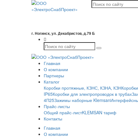
г. Ногинск, ул. Декабристов, д.79 Б
Главная
О компании
Партнеры
Каталог
Коробки протяжные, КЗНС, КЗНА, КЗН
Коробки
IP65
Коробки для электропроводок в трубах
За
4П25
Зажимы наборные Klemsan
Интерфейсны
Прайс-листы
Общий прайс-лист
KLEMSAN тариф
Контакты
Главная
О компании