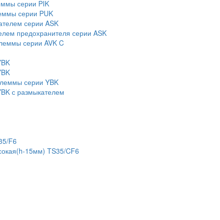
еммы серии PIK
еммы серии PUK
ателем серии ASK
елем предохранителя серии ASK
леммы серии AVK C
YBK
YBK
клеммы серии YBK
BK с размыкателем
35/F6
сокая(h-15мм) TS35/CF6