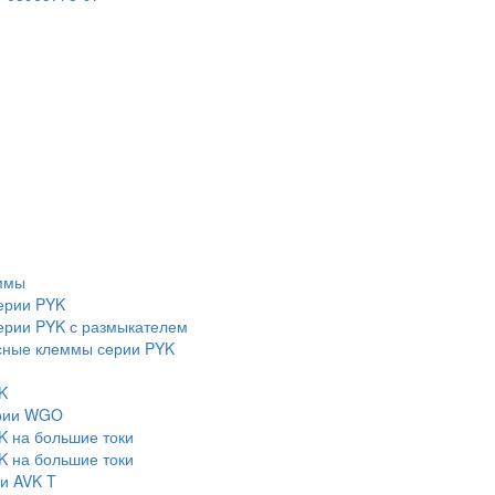
ммы
ерии PYK
рии PYK с размыкателем
сные клеммы серии PYK
K
ерии WGO
K на большие токи
K на большие токи
и AVK T