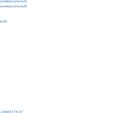
(универсальный)
(универсальный)
кой)
3-03965778-97