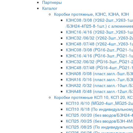
Партнеры
Каталог
Коробки протяжные, КЗНС, КЗНА, КЗН
КЗНС08 /3/08 (У262-2шт.,У263-1шт
/БЗН24-4П25-8-1шт.) с алюмини
КЗНС16 /4/16 (У262-3шт.,У263-1ш
КЗНС32 /06/32 (У262-3шт.,У263-2
КЗНС48 /07/48 (У262-4шт.,У263-1
КЗНС08 /3/08 (PG16-2шт.,PG21-1ш
КЗНС16 /4/16 (PG16-3шт.,PG21-1ш
КЗНС32 /06/32 (PG16-3шт.,PG21-2
КЗНС48 /07/48 (PG16-4шт.,PG21-
КЗНА08 /0/08 (пласт.загл.-5шт./БЗ
КЗНА16 /0/16 (пласт.загл.-7шт./БЗ
КЗНА32 /0/32 (пласт.загл.-10шт./
КЗНА48 /0/48 (пласт.загл.-12шт./
Коробки протяжные КСП 10, КСП 20, КС
КСП10 /6/10 (MG20-4шт.,MG25-2ш
КСП10 /6/18 (По индивидуальному
КСП25 /00/20 (без вводов/БЗН24-
КСП25 /00/25 (без вводов/БЗН-4М
КСП25 /08/25 (По индивидуальном
КСП25 /06/25 (По индивидуальном