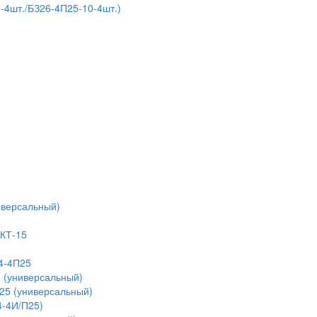
4шт./БЗ26-4П25-10-4шт.)
иверсальный)
 КТ-15
4-4П25
 (универсальный)
25 (универсальный)
4-4И/П25)