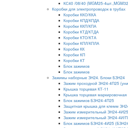
КС40 /08/40 (MGM25-4шт.,MGM32-
Коробки для электропроводок в трубах
Коробки ККО/ККА
Коробки КПД/КПДА
Коробки ККП/КПА
Коробки КТД/КТДА
Коробки КТО/КТА
Коробки КПЛ/КПЛА
Коробки КК
Коробки КП
Коробки КТ
Блок зажимов
Блок зажимов
Зажимы наборные ЗН24. Блоки БЗН24
Зажим проходной ЗН24-4П25 (ун
Крышка торцевая КТ-11
Крышка торцевая маркировочная
Блок зажимов БЗН24-4П25
Защитная крышка для клемм ЗН2
Зажим измерительный ЗН24-4И25
Зажим измерительный ЗН24-4И/П
Блок зажимов БЗН24-4И25 (БЗН2