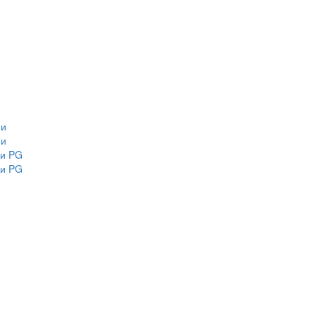
ми
ми
ми PG
ми PG